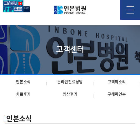
고객센터
인본소식
온라인진료상담
고객의소리
치료후기
영상후기
구해줘인본
인본소식