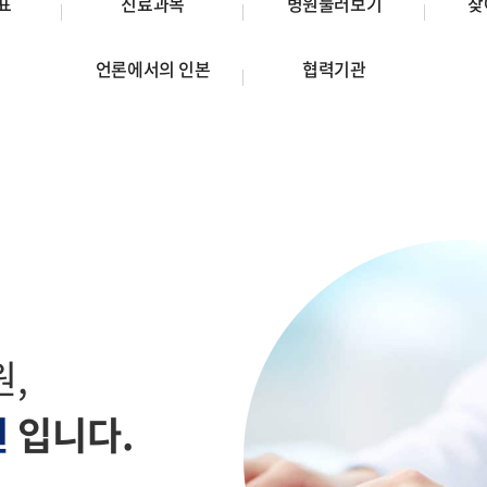
표
진료과목
병원둘러보기
찾
언론에서의 인본
협력기관
원,
원
입니다.