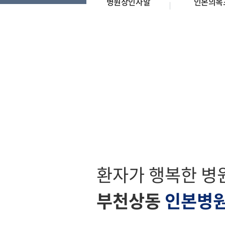
병원장인사말
인본의목
환자가 행복한 병
부천상동
인본병