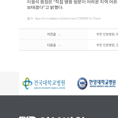
이응석 원장은 “직접 병원 방문이 어려운 지역 어르
보태겠다”고 밝혔다.
출처 :
https://www.dailian.co.kr/news/view/1568909/?sc=Naver
이전글
부천 인본병원, 
다음글
부천 인본병원, 