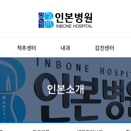
척추센터
내과
검진센터
인본소개